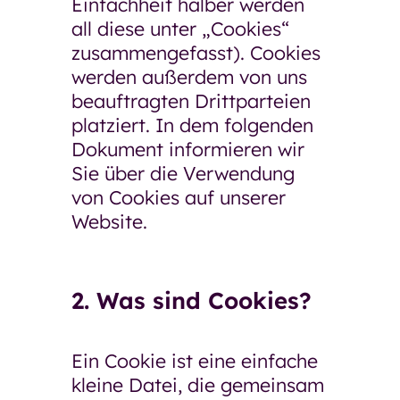
Einfachheit halber werden
Unsere Pläne für morgen
all diese unter „Cookies“
zusammengefasst). Cookies
Ausschreibungen und
werden außerdem von uns
Bekanntmachungen
beauftragten Drittparteien
Arbeiten bei der GSW
platziert. In dem folgenden
Arbeiten bei der GSW
Dokument informieren wir
Sie über die Verwendung
Was uns ausmacht
von Cookies auf unserer
Website.
Stellenangebote
Bewerbung
2. Was sind Cookies?
Ausbildung und Umschulung
Praktikum, Ferienjob, BFD und FSJ
Ein Cookie ist eine einfache
Ehrenamt
kleine Datei, die gemeinsam