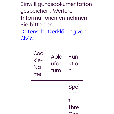
Einwilligungsdokumentation
gespeichert. Weitere
Informationen entnehmen
Sie bitte der
Datenschutzerklärung von
Civic
.
Coo
Abla
Fun
kie-
ufda
ktio
Na
tum
n
me
Spei
cher
t
Ihre