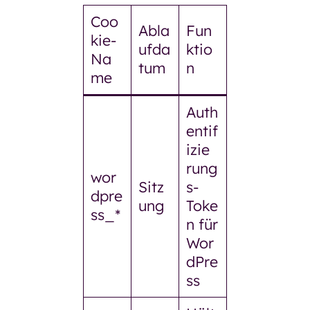
Coo
Abla
Fun
kie-
ufda
ktio
Na
tum
n
me
Auth
entif
izie
rung
wor
Sitz
s-
dpre
ung
Toke
ss_*
n für
Wor
dPre
ss