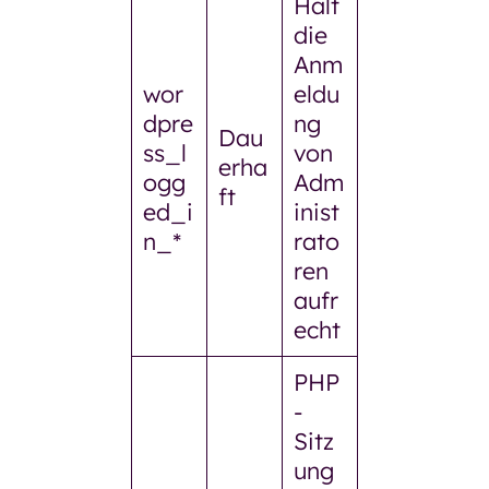
Hält
die
Anm
wor
eldu
dpre
ng
Dau
ss_l
von
erha
ogg
Adm
ft
ed_i
inist
n_*
rato
ren
aufr
echt
PHP
-
Sitz
ung