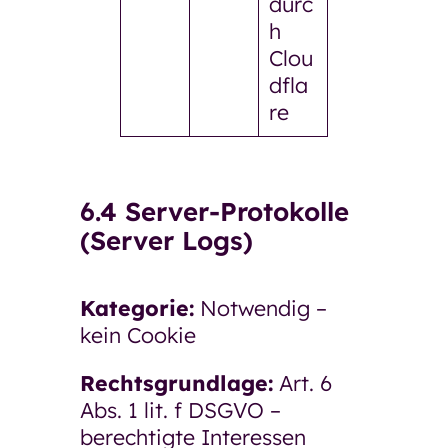
durc
h
Clou
dfla
re
6.4 Server-Protokolle
(Server Logs)
Kategorie:
Notwendig –
kein Cookie
Rechtsgrundlage:
Art. 6
Abs. 1 lit. f DSGVO –
berechtigte Interessen