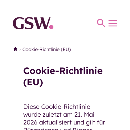
Haus Thomas Müntzer
Haus Anna
Toggl
Haus Parkhaus
navig
Therapie
Home
›
Cookie-Richtlinie (EU)
Therapie
Ergotherapie
Logopädie
Cookie-Richtlinie
Miteinander und Begegnung
(EU)
Miteinander und Begegnung
Mittagstisch
Diese Cookie-Richtlinie
Seniorentreffs
wurde zuletzt am 21. Mai
2026 aktualisiert und gilt für
Mittwochs-Café der
Eingliederungshilfe
Bürgerinnen und Bürger