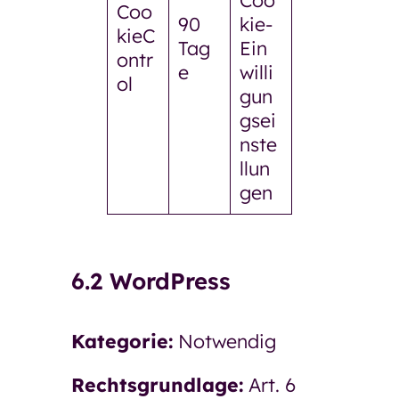
Coo
Coo
90
kie-
kieC
Tag
Ein
ontr
e
willi
ol
gun
gsei
nste
llun
gen
6.2 WordPress
Kategorie:
Notwendig
Rechtsgrundlage:
Art. 6