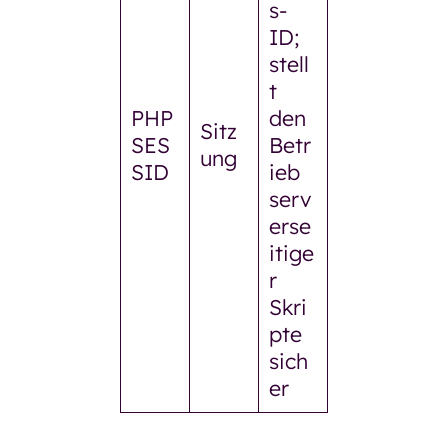
s-
ID;
stell
t
PHP
den
Sitz
SES
Betr
ung
SID
ieb
serv
erse
itige
r
Skri
pte
sich
er