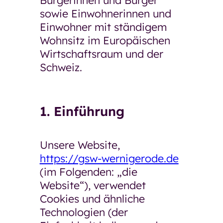
sowie Einwohnerinnen und
Restaurant GenussMomente
Einwohner mit ständigem
Pflegeberatung
Wohnsitz im Europäischen
Pflegekosten und Finanzierung
Wirtschaftsraum und der
Häufige Fragen
Schweiz.
Neuigkeiten und
Veranstaltungen
Einrichtungen und Kontakte
1. Einführung
Kontaktformular
Über die GSW
Unsere Website,
Über die GSW
https://gsw-wernigerode.de
(im Folgenden: „die
Unser Team
Website“), verwendet
Betriebsrat
Cookies und ähnliche
Technologien (der
Aufsichtsrat