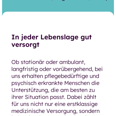
Unsere Pläne für morgen
Ausschreibungen und
Bekanntmachungen
Arbeiten bei der GSW
In jeder Lebenslage gut
Arbeiten bei der GSW
versorgt
Was uns ausmacht
Ob stationär oder ambulant,
Stellenangebote
langfristig oder vorübergehend, bei
uns erhalten pflegebedürftige und
Bewerbung
psychisch erkrankte Menschen die
Ausbildung und Umschulung
Unterstützung, die am besten zu
ihrer Situation passt. Dabei zählt
Praktikum, Ferienjob, BFD und FSJ
für uns nicht nur eine erstklassige
Ehrenamt
medizinische Versorgung, sondern