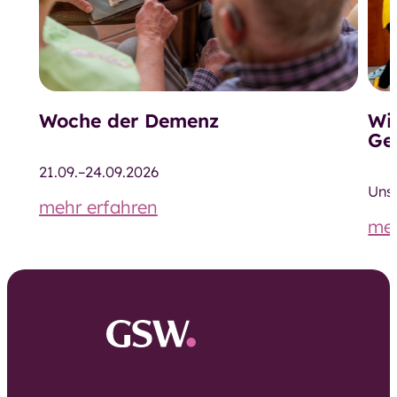
Woche der Demenz
Wi
Ge
21.09.–24.09.2026
Uns
mehr erfahren
meh