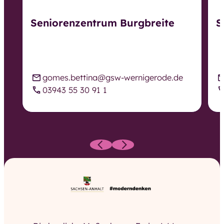
Seniorenzentrum Burgbreite
S
gomes.bettina@gsw-wernigerode.de
03943 55 30 91 1