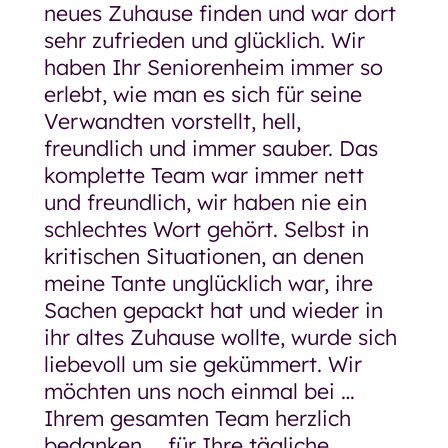
er
neues Zuhause finden und war dort
Ich 
n.
sehr zufrieden und glücklich. Wir
Ausb
haben Ihr Seniorenheim immer so
Bew
erlebt, wie man es sich für seine
„gan
Verwandten vorstellt, hell,
sage
freundlich und immer sauber. Das
Gem
komplette Team war immer nett
Spaß
und freundlich, wir haben nie ein
etw
schlechtes Wort gehört. Selbst in
ich 
reite
kritischen Situationen, an denen
ich 
meine Tante unglücklich war, ihre
klei
Sachen gepackt hat und wieder in
Fris
ihr altes Zuhause wollte, wurde sich
zufr
liebevoll um sie gekümmert. Wir
zuha
möchten uns noch einmal bei …
Frau 
Ihrem gesamten Team herzlich
Burgb
bedanken … für Ihre tägliche