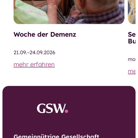
Woche der Demenz
Sen
Bu
21.09.–24.09.2026
mon
mehr erfahren
meh
Gemeinnützige Gesellschaft