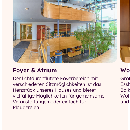
Foyer & Atrium
Wo
Der lichtdurchflutete Foyerbereich mit
Gro
verschiedenen Sitzmöglichkeiten ist das
Ess
Herzstück unseres Hauses und bietet
Balk
vielfältige Möglichkeiten für gemeinsame
Woh
Veranstaltungen oder einfach für
und 
Plaudereien.