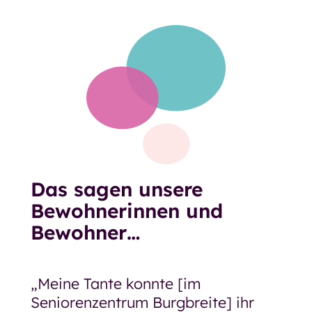
Das sagen unsere
Bewohnerinnen und
Bewohner…
„Meine Tante konnte [im
„Mir
e
Seniorenzentrum Burgbreite] ihr
mein