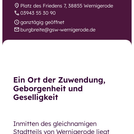
Platz des Friedens 7, 38855 Wernigerode
Unsere Pläne für morgen
03943 55 30 90
Ausschreibungen und
ganztägig geöffnet
Bekanntmachungen
burgbreite@gsw-wernigerode.de
Arbeiten bei der GSW
Arbeiten bei der GSW
Was uns ausmacht
Stellenangebote
Ein Ort der Zuwendung,
Geborgenheit und
Bewerbung
Geselligkeit
Ausbildung und Umschulung
Praktikum, Ferienjob, BFD und FSJ
Inmitten des gleichnamigen
Ehrenamt
Stadtteils von Wernigerode liegt