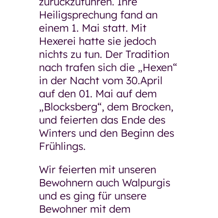
zurückzuführen. Ihre
Unsere Pläne für morgen
Heiligsprechung fand an
einem 1. Mai statt. Mit
Ausschreibungen und
Hexerei hatte sie jedoch
Bekanntmachungen
nichts zu tun. Der Tradition
Arbeiten bei der GSW
nach trafen sich die „Hexen“
Arbeiten bei der GSW
in der Nacht vom 30.April
auf den 01. Mai auf dem
Was uns ausmacht
„Blocksberg“, dem Brocken,
und feierten das Ende des
Stellenangebote
Winters und den Beginn des
Bewerbung
Frühlings.
Ausbildung und Umschulung
Wir feierten mit unseren
Bewohnern auch Walpurgis
Praktikum, BFD und FSJ
und es ging für unsere
Ehrenamt
Bewohner mit dem