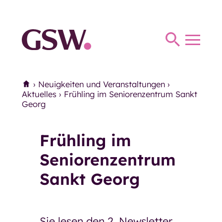
Haus Thomas Müntzer
Haus Anna
Toggl
Haus Parkhaus
navig
Therapie
Home
›
Neuigkeiten und Veranstaltungen
›
Therapie
Ergotherapie
Aktuelles
›
Frühling im Seniorenzentrum Sankt
Georg
Logopädie
Miteinander und Begegnung
Frühling im
Miteinander und Begegnung
Seniorenzentrum
Mittagstisch
Sankt Georg
Seniorentreffs
Mittwochs-Café der
Sie lesen den 2. Newsletter
Eingliederungshilfe