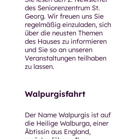
des Seniorenzentrum St.
Restaurant GenussMomente
Georg. Wir freuen uns Sie
Pflegeberatung
regelmäßig einzuladen, sich
Pflegekosten und Finanzierung
über die neusten Themen
Häufige Fragen
des Hauses zu informieren
Neuigkeiten und
und Sie so an unseren
Veranstaltungen
Veranstaltungen teilhaben
Einrichtungen und Kontakte
zu lassen.
Kontaktformular
Über die GSW
Walpurgisfahrt
Über die GSW
Unser Team
Der Name Walpurgis ist auf
Betriebsrat
die Heilige Walburga, einer
Äbtissin aus England,
Aufsichtsrat