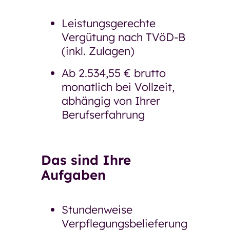
Unsere Pläne für morgen
Leistungsgerechte
Ausschreibungen und
Vergütung nach TVöD-B
Bekanntmachungen
(inkl. Zulagen)
Arbeiten bei der GSW
Ab 2.534,55 € brutto
Arbeiten bei der GSW
monatlich bei Vollzeit,
abhängig von Ihrer
Was uns ausmacht
Berufserfahrung
Stellenangebote
Bewerbung
Das sind Ihre
Ausbildung und Umschulung
Aufgaben
Praktikum, Ferienjob, BFD und FSJ
Stundenweise
Ehrenamt
Verpflegungsbelieferung