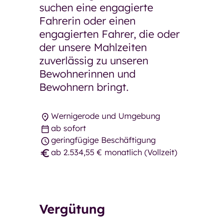
suchen eine engagierte
Fahrerin oder einen
Restaurant GenussMomente
engagierten Fahrer, die oder
Pflegeberatung
der unsere Mahlzeiten
Pflegekosten und Finanzierung
zuverlässig zu unseren
Häufige Fragen
Bewohnerinnen und
Neuigkeiten und
Bewohnern bringt.
Veranstaltungen
Einrichtungen und Kontakte
Kontaktformular
Wernigerode und Umgebung
ab sofort
Über die GSW
geringfügige Beschäftigung
Über die GSW
ab 2.534,55 € monatlich (Vollzeit)
Unser Team
Betriebsrat
Vergütung
Aufsichtsrat