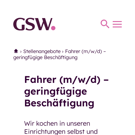
Haus Thomas Müntzer
Haus Anna
Toggl
Haus Parkhaus
navig
Therapie
Home
›
Stellenangebote
›
Fahrer (m/w/d) –
Therapie
Ergotherapie
geringfügige Beschäftigung
Logopädie
Fahrer (m/w/d) –
Miteinander und Begegnung
Miteinander und Begegnung
geringfügige
Beschäftigung
Mittagstisch
Seniorentreffs
Wir kochen in unseren
Mittwochs-Café der
Einrichtungen selbst und
Eingliederungshilfe