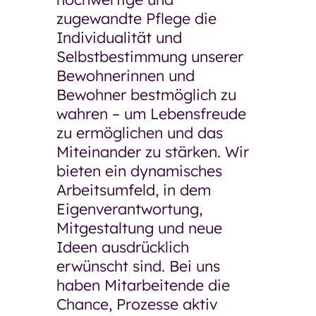
zugewandte Pflege die
Unsere Pläne für morgen
Individualität und
Ausschreibungen und
Selbstbestimmung unserer
Bekanntmachungen
Bewohnerinnen und
Arbeiten bei der GSW
Bewohner bestmöglich zu
wahren – um Lebensfreude
Arbeiten bei der GSW
zu ermöglichen und das
Was uns ausmacht
Miteinander zu stärken. Wir
bieten ein dynamisches
Stellenangebote
Arbeitsumfeld, in dem
Bewerbung
Eigenverantwortung,
Mitgestaltung und neue
Ausbildung und Umschulung
Ideen ausdrücklich
erwünscht sind. Bei uns
Praktikum, Ferienjob, BFD und FSJ
haben Mitarbeitende die
Ehrenamt
Chance, Prozesse aktiv