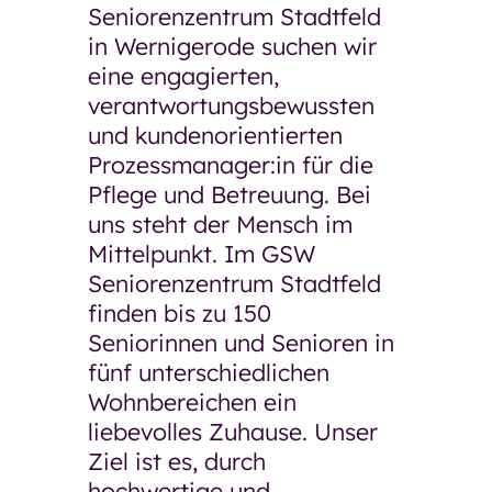
Seniorenzentrum Stadtfeld
in Wernigerode suchen wir
Restaurant GenussMomente
eine engagierten,
Pflegeberatung
verantwortungsbewussten
Pflegekosten und Finanzierung
und kundenorientierten
Häufige Fragen
Prozessmanager:in für die
Neuigkeiten und
Pflege und Betreuung. Bei
Veranstaltungen
uns steht der Mensch im
Einrichtungen und Kontakte
Mittelpunkt. Im GSW
Kontaktformular
Seniorenzentrum Stadtfeld
Über die GSW
finden bis zu 150
Über die GSW
Seniorinnen und Senioren in
fünf unterschiedlichen
Unser Team
Wohnbereichen ein
Betriebsrat
liebevolles Zuhause. Unser
Ziel ist es, durch
Aufsichtsrat
hochwertige und