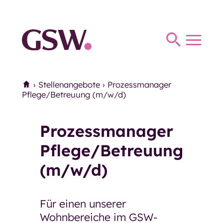
Haus Thomas Müntzer
Haus Anna
Toggl
Haus Parkhaus
navig
Therapie
Home
›
Stellenangebote
›
Prozessmanager
Therapie
Ergotherapie
Pflege/Betreuung (m/w/d)
Logopädie
Prozessmanager
Miteinander und Begegnung
Miteinander und Begegnung
Pflege/Betreuung
(m/w/d)
Mittagstisch
Seniorentreffs
Für einen unserer
Mittwochs-Café der
Wohnbereiche im GSW-
Eingliederungshilfe