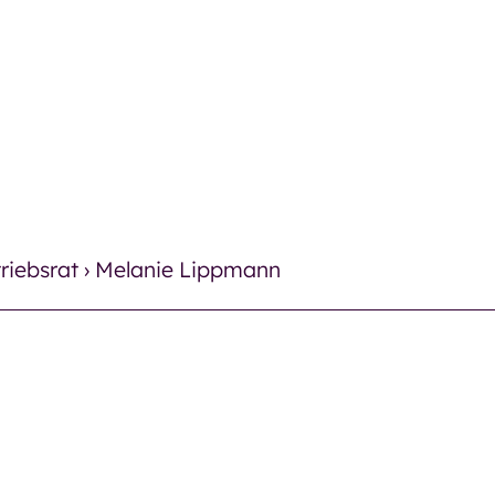
es
Therapie
Pflege
Pflege
Therapie
riebsrat
›
Melanie Lippmann
Finanz
es
Häufig
Ergotherapie
Neuigk
Logopädie
Verans
trum
Einric
Miteinander und
Kontak
Begegnung
Kontak
trum