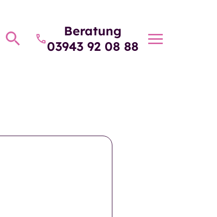
Beratung
Toggle
03943 92 08 88
navigatio
beratung
Über die GSW
kosten und
Über die GSW
ierung
e Fragen
Unser Team
eiten und
Betriebsrat
taltungen
htungen und
Aufsichtsrat
te
tformular
Unsere Pläne für