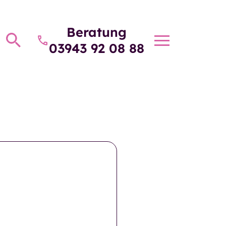
Beratung
Toggle
03943 92 08 88
navigatio
beratung
Über die GSW
kosten und
Über die GSW
ierung
e Fragen
Unser Team
eiten und
Betriebsrat
taltungen
htungen und
Aufsichtsrat
te
tformular
Unsere Pläne für