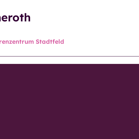
Miteinander und
heroth
Begegnung
trum
Mittagstisch
p
renzentrum Stadtfeld
Seniorentreffs
trum
Mittwochs-Café
der
trum
Eingliederungshilfe
ig-
Restaurant
ervice
GenussMomente