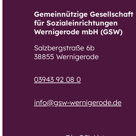
Besondere
Eingliederungshilfe
Gemeinnützige Gesellschaft
Wohnformen
für Sozialeinrichtungen
Ambulante
Wernigerode mbH (GSW)
Haus Plemnitz
Gruppenmaßnahm
e der
Salzbergstraße 6b
Haus Thoma
Eingliederungshilfe
38855 Wernigerode
Müntzer
Demenzbetreuung
und -pflege
Haus Anna
03943 92 08 0
Haus Parkha
Demenzbetreuung
und -pflege
info@gsw-wernigerode.de
Demenz-
Wohnbereiche