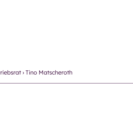
es
Therapie
Pflege
Pflege
Therapie
riebsrat
›
Tino Matscheroth
Finanz
es
Häufig
Ergotherapie
Neuigk
Logopädie
Verans
trum
Einric
Miteinander und
Kontak
Begegnung
Kontak
trum