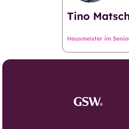
Burgbreite
Tino Matsc
Tagespflege
Seniorenzen
Kurzzeit- und
Küsters Kam
Verhinderungspfle
Hausmeister im Senio
ge
Seniorenzen
Sankt Georg
Außerklinische
Intensivpflege
Seniorenzen
Caroline-Kön
Tagesstätte der
Stift
Eingliederungshilfe
Wohnen mit S
Besondere
Ambulant
Wohnformen
Betreutes Wohnen
der