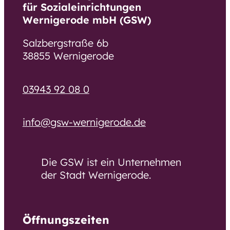
für Sozialeinrichtungen
Unsere Pläne für morgen
Wernigerode mbH (GSW)
Ausschreibungen und
Salzbergstraße 6b
Bekanntmachungen
38855 Wernigerode
Arbeiten bei der GSW
Arbeiten bei der GSW
03943 92 08 0
Was uns ausmacht
info@gsw-wernigerode.de
Stellenangebote
Bewerbung
Die GSW ist ein Unternehmen
Ausbildung und Umschulung
der Stadt Wernigerode.
Praktikum, Ferienjob, BFD und FSJ
Ehrenamt
Öffnungszeiten