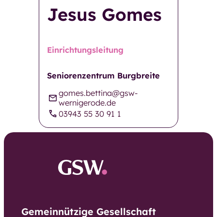
Jesus Gomes
Restaurant GenussMomente
Pflegeberatung
Pflegekosten und Finanzierung
Einrichtungsleitung
Häufige Fragen
Neuigkeiten und
Seniorenzentrum Burgbreite
Veranstaltungen
gomes.bettina@gsw-
Einrichtungen und Kontakte
wernigerode.de
03943 55 30 91 1
Kontaktformular
Über die GSW
Über die GSW
Unser Team
Betriebsrat
Aufsichtsrat
Gemeinnützige Gesellschaft