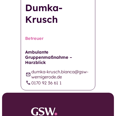
Dumka-
Restaurant GenussMomente
Krusch
Pflegeberatung
Pflegekosten und Finanzierung
Häufige Fragen
Betreuer
Neuigkeiten und
Veranstaltungen
Ambulante
Einrichtungen und Kontakte
Gruppenmaßnahme –
Kontaktformular
Harzblick
Über die GSW
dumka-krusch.bianca@gsw-
wernigerode.de
Über die GSW
0170 92 36 61 1
Unser Team
Betriebsrat
Aufsichtsrat