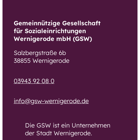
Unsere Pläne für morgen
Ausschreibungen und
Gemeinnützige Gesellschaft
Bekanntmachungen
für Sozialeinrichtungen
Wernigerode mbH (GSW)
Arbeiten bei der GSW
Arbeiten bei der GSW
Salzbergstraße 6b
38855 Wernigerode
Was uns ausmacht
Stellenangebote
03943 92 08 0
Bewerbung
info@gsw-wernigerode.de
Ausbildung und Umschulung
Praktikum, Ferienjob, BFD und FSJ
Die GSW ist ein Unternehmen
Ehrenamt
der Stadt Wernigerode.