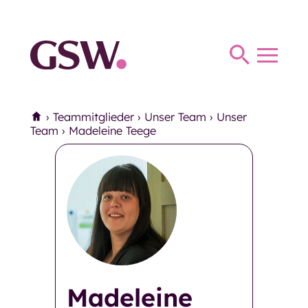
Haus Thomas Müntzer
Haus Anna
Toggl
Haus Parkhaus
navig
Therapie
Home
›
Teammitglieder
›
Unser Team
›
Unser
Therapie
Ergotherapie
Team
›
Madeleine Teege
Logopädie
Miteinander und Begegnung
Miteinander und Begegnung
Mittagstisch
Seniorentreffs
Madeleine
Mittwochs-Café der
Eingliederungshilfe