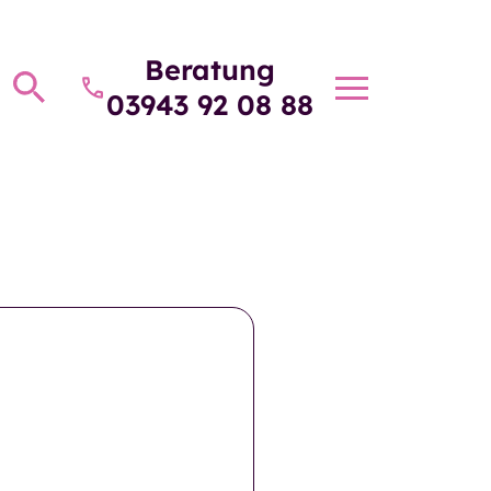
Beratung
Toggle
03943 92 08 88
navigatio
beratung
Über die GSW
kosten und
Über die GSW
ierung
e Fragen
Unser Team
eiten und
Betriebsrat
taltungen
htungen und
Aufsichtsrat
te
tformular
Unsere Pläne für