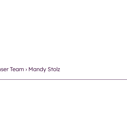
es
Therapie
Pflege
Pflege
Therapie
ser Team
›
Mandy Stolz
Finanz
es
Häufig
Ergotherapie
Neuigk
Logopädie
Verans
trum
Einric
Miteinander und
Kontak
Begegnung
Kontak
trum