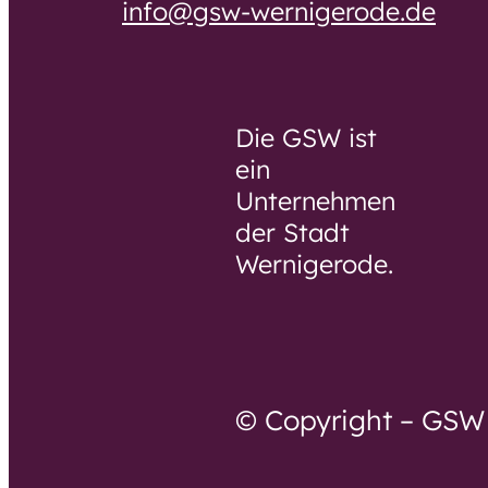
info@gsw-wernigerode.de
Selbsthilfegruppe
für pflegende
Angehörige
Die GSW ist
ein
Unternehmen
der Stadt
Wernigerode.
© Copyright – GS