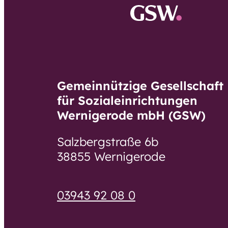
Besondere
Eingliederungshilfe
Wohnformen
Ambulante
Haus Plemnitz
Gruppenmaßnahm
e der
Haus Thoma
Gemeinnützige Gesellschaft
Eingliederungshilfe
Müntzer
für Sozialeinrichtungen
Demenzbetreuung
Wernigerode mbH (GSW)
und -pflege
Haus Anna
Salzbergstraße 6b
Haus Parkha
Demenzbetreuung
38855 Wernigerode
und -pflege
03943 92 08 0
Demenz-
Wohnbereiche