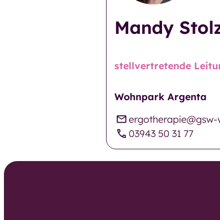
Burgbreite
Mandy Stol
Tagespflege
Seniorenzen
Kurzzeit- und
Küsters Kam
Verhinderungspfle
stellvertretende Leit
ge
Seniorenzen
Sankt Georg
Wohnpark Argenta
Außerklinische
ergotherapie@gsw-
Intensivpflege
Seniorenzen
03943 50 31 77
Caroline-Kön
Tagesstätte der
Stift
Eingliederungshilfe
Wohnen mit S
Besondere
Ambulant
Wohnformen
Betreutes Wohnen
der