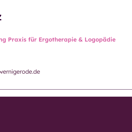
Miteinander und
z
Begegnung
trum
Mittagstisch
p
ung Praxis für Ergotherapie & Logopädie
Seniorentreffs
trum
Mittwochs-Café
der
wernigerode.de
trum
Eingliederungshilfe
ig-
Restaurant
ervice
GenussMomente