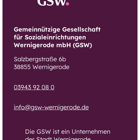
Unsere Pläne für morgen
Ausschreibungen und
Bekanntmachungen
Gemeinnützige Gesellschaft
für Sozialeinrichtungen
Arbeiten bei der GSW
Wernigerode mbH (GSW)
Arbeiten bei der GSW
Salzbergstraße 6b
Was uns ausmacht
38855 Wernigerode
Stellenangebote
03943 92 08 0
Bewerbung
Ausbildung und Umschulung
info@gsw-wernigerode.de
Praktikum, Ferienjob, BFD und FSJ
Die GSW ist ein Unternehmen
Ehrenamt
der Stadt Wernigerode.