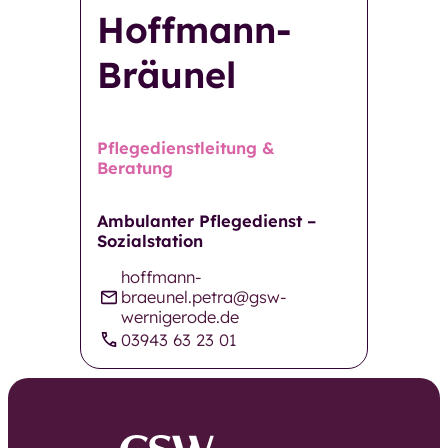
Hoffmann-
Restaurant GenussMomente
Bräunel
Pflegeberatung
Pflegekosten und Finanzierung
Häufige Fragen
Pflegedienstleitung &
Neuigkeiten und
Beratung
Veranstaltungen
Einrichtungen und Kontakte
Ambulanter Pflegedienst –
Kontaktformular
Sozialstation
Über die GSW
hoffmann-
braeunel.petra@gsw-
Über die GSW
wernigerode.de
03943 63 23 01
Unser Team
Betriebsrat
Aufsichtsrat