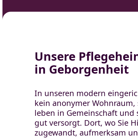
Besondere
der
Wohnforme
Eingliederungshilf
e
Haus Plemnitz
Ambulante
Haus Thoma
Gruppenmaßnahm
Unsere Pflegehei
Müntzer
e der
in Geborgenheit
Eingliederungshilf
Haus Anna
e
Haus Parkha
In unseren modern eingeric
Demenzbetreuung
kein anonymer Wohnraum, s
und -pflege
leben in Gemeinschaft und s
Demenzbetreuung
gut versorgt. Dort, wo Sie Hi
und -pflege
zugewandt, aufmerksam und 