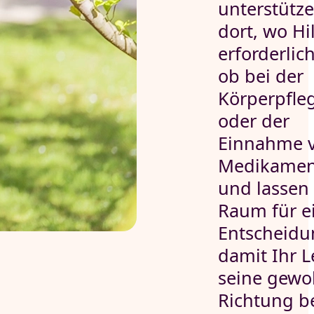
unterstütze
dort, wo Hi
erforderlich
ob bei der
Körperpfle
oder der
Einnahme 
Medikamen
und lassen
Raum für e
Entscheidu
damit Ihr 
seine gewo
Richtung be