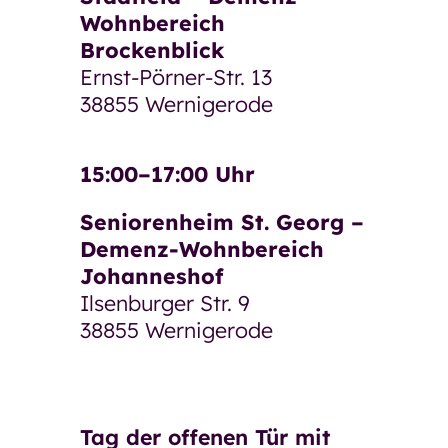
Wohnbereich
Unsere Pläne für morgen
Brockenblick
Ausschreibungen und
Ernst-Pörner-Str. 13
Bekanntmachungen
38855 Wernigerode
Arbeiten bei der GSW
Arbeiten bei der GSW
15:00–17:00 Uhr
Was uns ausmacht
Seniorenheim St. Georg –
Demenz-Wohnbereich
Stellenangebote
Johanneshof
Bewerbung
Ilsenburger Str. 9
38855 Wernigerode
Ausbildung und Umschulung
Praktikum, Ferienjob, BFD und FSJ
Ehrenamt
Tag der offenen Tür mit