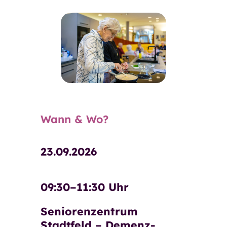
Restaurant GenussMomente
Pflegeberatung
Pflegekosten und Finanzierung
Häufige Fragen
Neuigkeiten und
Veranstaltungen
Einrichtungen und Kontakte
Wann & Wo?
Kontaktformular
Über die GSW
23.09.2026
Über die GSW
Unser Team
09:30–11:30 Uhr
Betriebsrat
Seniorenzentrum
Aufsichtsrat
Stadtfeld – Demenz-