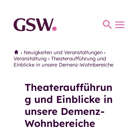
Haus Thomas Müntzer
Haus Anna
Toggl
Haus Parkhaus
navig
Therapie
Home
›
Neuigkeiten und Veranstaltungen
›
Therapie
Ergotherapie
Veranstaltung
›
Theateraufführung und
Einblicke in unsere Demenz-Wohnbereiche
Logopädie
Miteinander und Begegnung
Theateraufführun
Miteinander und Begegnung
g und Einblicke in
Mittagstisch
unsere Demenz-
Seniorentreffs
Wohnbereiche
Mittwochs-Café der
Eingliederungshilfe